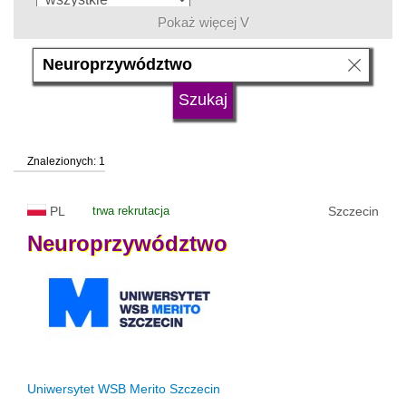
Pokaż więcej V
język
typ uczelni
Znalezionych: 1
status uczelni
trwa rekrutacja
PL
trwa rekrutacja
Szczecin
Neuroprzywództwo
Uniwersytet WSB Merito Szczecin