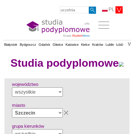
PL
V
Białystok
Bydgoszcz
Gdańsk
Gliwice
Katowice
Kielce
Kraków
Lublin
Łódź
Olsz
Studia podyplomowe
województwo
miasto
grupa kierunków