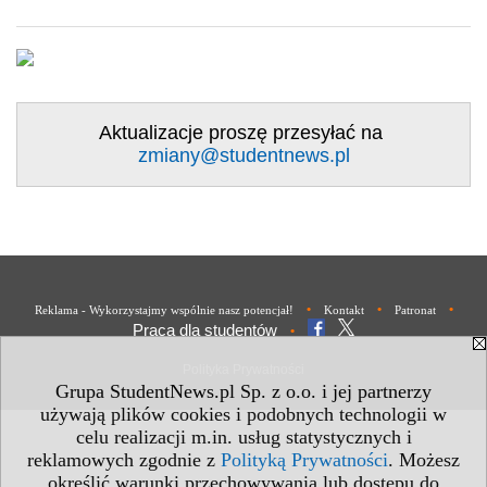
Aktualizacje proszę przesyłać na
zmiany@studentnews.pl
•
•
•
Reklama - Wykorzystajmy wspólnie nasz potencjał!
Kontakt
Patronat
Praca dla studentów
•
Polityka Prywatności
Grupa StudentNews.pl Sp. z o.o. i jej partnerzy
używają plików cookies i podobnych technologii w
celu realizacji m.in. usług statystycznych i
reklamowych zgodnie z
Polityką Prywatności
. Możesz
określić warunki przechowywania lub dostępu do