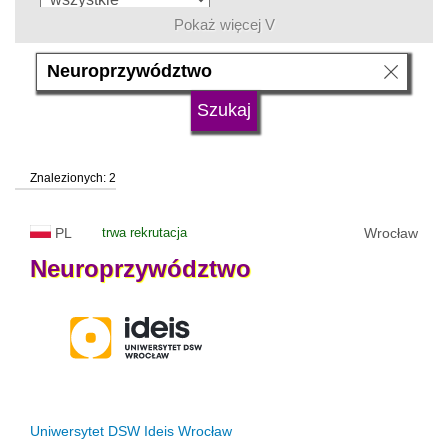
Pokaż więcej V
język
typ uczelni
Znalezionych: 2
status uczelni
trwa rekrutacja
PL
trwa rekrutacja
Wrocław
Neuroprzywództwo
Uniwersytet DSW Ideis Wrocław