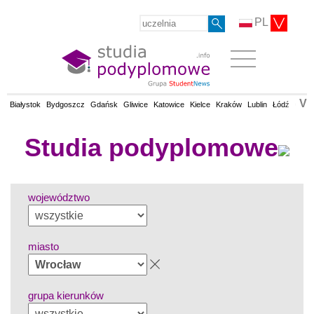
PL
V
Białystok
Bydgoszcz
Gdańsk
Gliwice
Katowice
Kielce
Kraków
Lublin
Łódź
Olsz
Studia podyplomowe
województwo
miasto
grupa kierunków