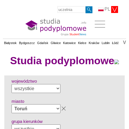
PL
V
Białystok
Bydgoszcz
Gdańsk
Gliwice
Katowice
Kielce
Kraków
Lublin
Łódź
Olsz
Studia podyplomowe
województwo
miasto
grupa kierunków