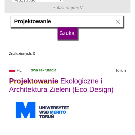
Pokaż więcej V
język
typ uczelni
Znalezionych: 3
status uczelni
trwa rekrutacja
PL
trwa rekrutacja
Toruń
Projektowanie
Ekologiczne i
Architektura Zieleni (Eco Design)