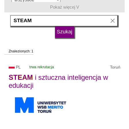
Pokaż więcej V
język
typ uczelni
Znalezionych: 1
status uczelni
trwa rekrutacja
PL
trwa rekrutacja
Toruń
STEAM
i sztuczna inteligencja w
edukacji