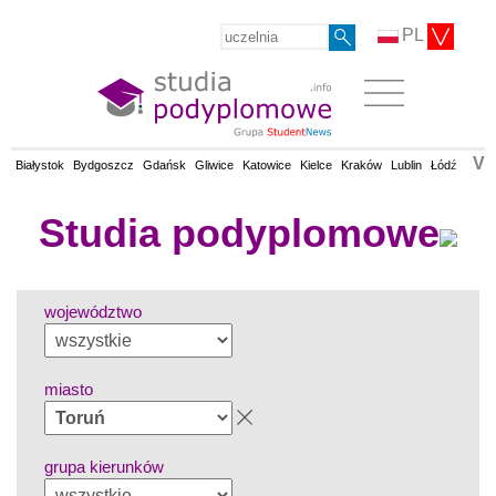
PL
V
Białystok
Bydgoszcz
Gdańsk
Gliwice
Katowice
Kielce
Kraków
Lublin
Łódź
Olsz
Studia podyplomowe
województwo
miasto
grupa kierunków