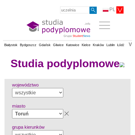
PL
V
Białystok
Bydgoszcz
Gdańsk
Gliwice
Katowice
Kielce
Kraków
Lublin
Łódź
Olsz
Studia podyplomowe
województwo
miasto
grupa kierunków