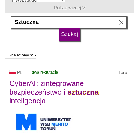
Pokaż więcej V
język
typ uczelni
Znalezionych: 6
status uczelni
trwa rekrutacja
PL
trwa rekrutacja
Toruń
CyberAI: zintegrowane
bezpieczeństwo i
sztuczna
inteligencja