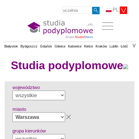
PL
V
Białystok
Bydgoszcz
Gdańsk
Gliwice
Katowice
Kielce
Kraków
Lublin
Łódź
Olsz
Studia podyplomowe
województwo
miasto
grupa kierunków