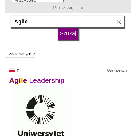
Pokaż więcej V
język
typ uczelni
Znalezionych: 3
status uczelni
trwa rekrutacja
PL
Warszawa
Agile
Leadership