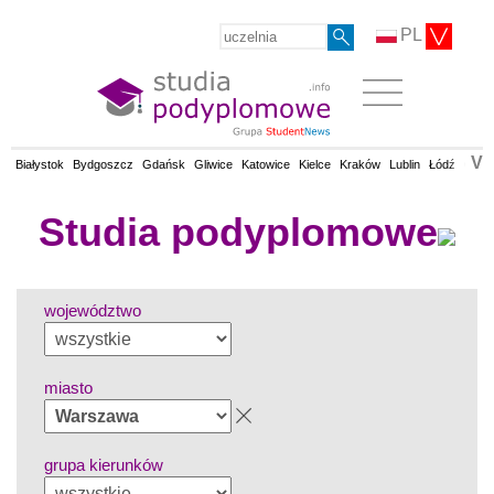
PL
V
Białystok
Bydgoszcz
Gdańsk
Gliwice
Katowice
Kielce
Kraków
Lublin
Łódź
Olsz
Studia podyplomowe
województwo
miasto
grupa kierunków