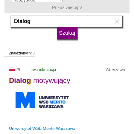
Pokaż więcej V
język
typ uczelni
Znalezionych: 3
status uczelni
trwa rekrutacja
PL
trwa rekrutacja
Warszawa
Dialog
motywujący
Uniwersytet WSB Merito Warszawa