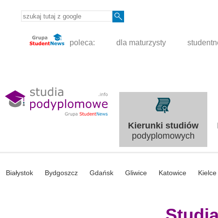
poleca:
dla maturzysty
student
Kierunki studiów
podyplomowych
Białystok
Bydgoszcz
Gdańsk
Gliwice
Katowice
Kielce
Studi