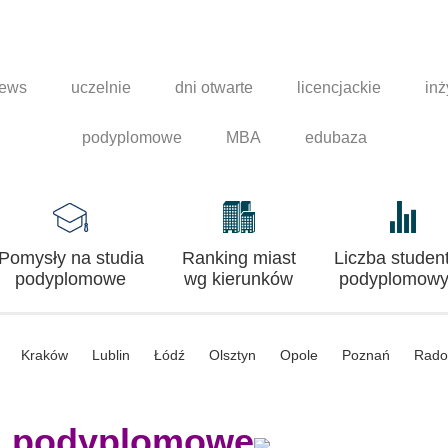
news
uczelnie
dni otwarte
licencjackie
inż
podyplomowe
MBA
edubaza
Pomysły na studia
Ranking miast
Liczba studen
podyplomowe
wg kierunków
podyplomowy
Kraków
Lublin
Łódź
Olsztyn
Opole
Poznań
Rad
a podyplomowe