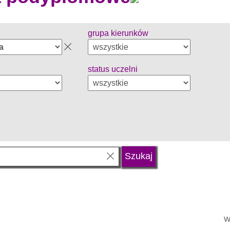
grupa kierunków
status uczelni
W