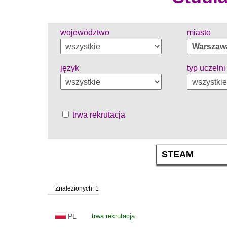
województwo
miasto
język
typ uczelni
trwa rekrutacja
Znalezionych: 1
PL
trwa rekrutacja