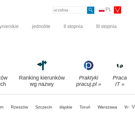
PL
ynierskie
jednolite
II stopnia
III stopnia
tów
Ranking kierunków
Praktyki
Praca
ch
wg nazwy
pracuj.pl »
IT »
V
om
Rzeszów
Szczecin
śląskie
Toruń
Warszawa
Wroc