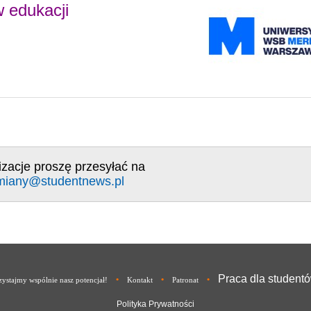
w edukacji
izacje proszę przesyłać na
miany@studentnews.pl
Praca dla student
•
•
•
ystajmy wspólnie nasz potencjał!
Kontakt
Patronat
Polityka Prywatności