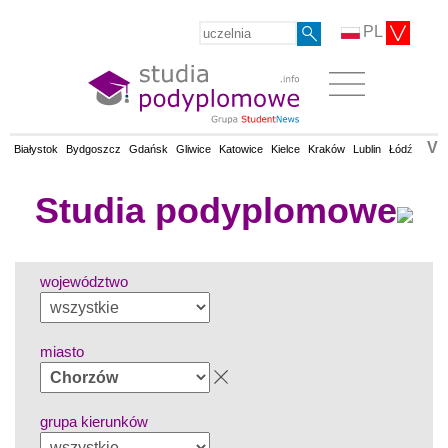
PL
V
Białystok
Bydgoszcz
Gdańsk
Gliwice
Katowice
Kielce
Kraków
Lublin
Łódź
Olsz
Studia podyplomowe
województwo
miasto
grupa kierunków