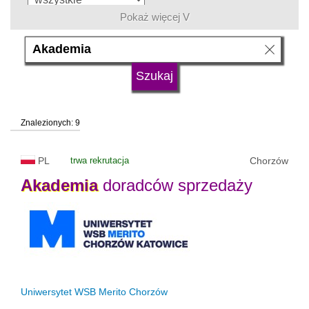
Pokaż więcej V
język
typ uczelni
Znalezionych: 9
status uczelni
trwa rekrutacja
PL
trwa rekrutacja
Chorzów
Akademia
doradców sprzedaży
Uniwersytet WSB Merito Chorzów