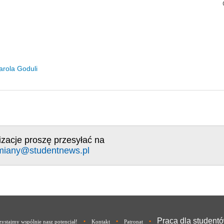
arola Goduli
izacje proszę przesyłać na
miany@studentnews.pl
Praca dla student
•
•
•
ystajmy wspólnie nasz potencjał!
Kontakt
Patronat