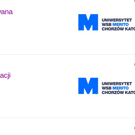
wana
acji