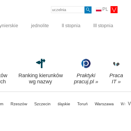
PL
ynierskie
jednolite
II stopnia
III stopnia
tów
Ranking kierunków
Praktyki
Praca
ch
wg nazwy
pracuj.pl »
IT »
V
om
Rzeszów
Szczecin
śląskie
Toruń
Warszawa
Wroc