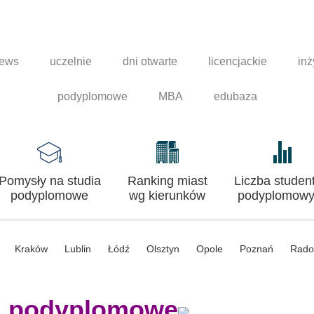
news
uczelnie
dni otwarte
licencjackie
inż
podyplomowe
MBA
edubaza
Pomysły na studia
Ranking miast
Liczba studen
podyplomowe
wg kierunków
podyplomowy
Kraków
Lublin
Łódź
Olsztyn
Opole
Poznań
Rad
a podyplomowe