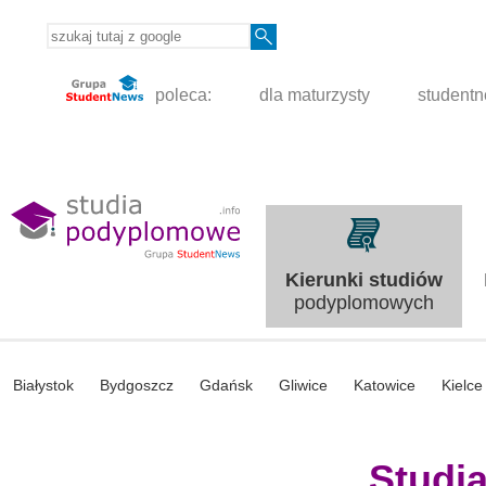
poleca:
dla maturzysty
student
Kierunki studiów
podyplomowych
Białystok
Bydgoszcz
Gdańsk
Gliwice
Katowice
Kielce
Studi