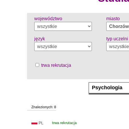
województwo
miasto
język
typ uczelni
trwa rekrutacja
Znalezionych: 8
PL
trwa rekrutacja