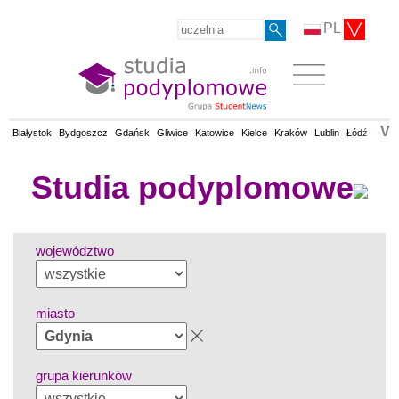
PL
V
Białystok
Bydgoszcz
Gdańsk
Gliwice
Katowice
Kielce
Kraków
Lublin
Łódź
Olsz
Studia podyplomowe
województwo
miasto
grupa kierunków