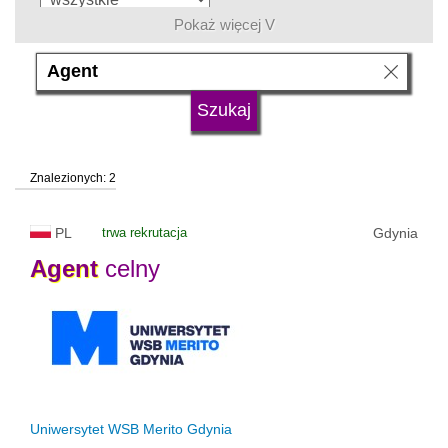
Pokaż więcej V
język
typ uczelni
Znalezionych: 2
status uczelni
trwa rekrutacja
PL
trwa rekrutacja
Gdynia
Agent
celny
Uniwersytet WSB Merito Gdynia