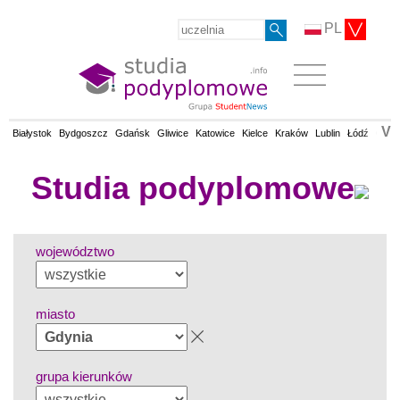
PL
V
Białystok
Bydgoszcz
Gdańsk
Gliwice
Katowice
Kielce
Kraków
Lublin
Łódź
Olsz
Studia podyplomowe
województwo
miasto
grupa kierunków