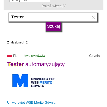
Pokaż więcej V
język
typ uczelni
Znalezionych: 2
status uczelni
trwa rekrutacja
PL
trwa rekrutacja
Gdynia
Tester
automatyzujący
Uniwersytet WSB Merito Gdynia