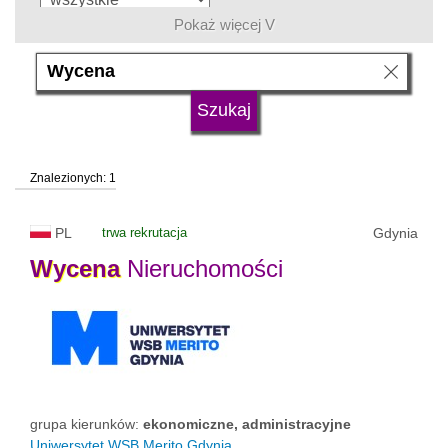
Pokaż więcej V
język
typ uczelni
Znalezionych: 1
status uczelni
trwa rekrutacja
PL
trwa rekrutacja
Gdynia
Wycena
Nieruchomości
grupa kierunków:
ekonomiczne, administracyjne
Uniwersytet WSB Merito Gdynia