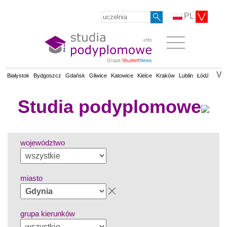
PL
V
Białystok
Bydgoszcz
Gdańsk
Gliwice
Katowice
Kielce
Kraków
Lublin
Łódź
Olsz
Studia podyplomowe
województwo
miasto
grupa kierunków