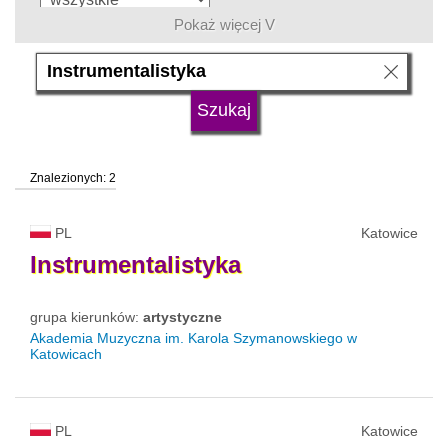
Pokaż więcej V
język
typ uczelni
Znalezionych: 2
status uczelni
trwa rekrutacja
PL
Katowice
Instrumentalistyka
grupa kierunków:
artystyczne
Akademia Muzyczna im. Karola Szymanowskiego w
Katowicach
PL
Katowice