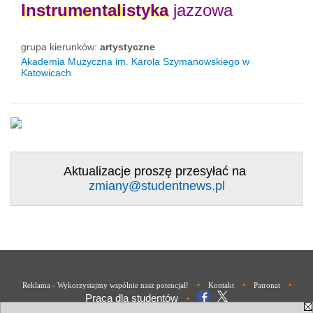
Instrumentalistyka
jazzowa
grupa kierunków:
artystyczne
Akademia Muzyczna im. Karola Szymanowskiego w
Katowicach
Aktualizacje proszę przesyłać na
zmiany@studentnews.pl
•
•
•
Reklama - Wykorzystajmy wspólnie nasz potencjał!
Kontakt
Patronat
Praca dla studentów
•