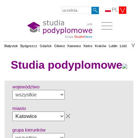
PL
V
Białystok
Bydgoszcz
Gdańsk
Gliwice
Katowice
Kielce
Kraków
Lublin
Łódź
Olsz
Studia podyplomowe
województwo
miasto
grupa kierunków