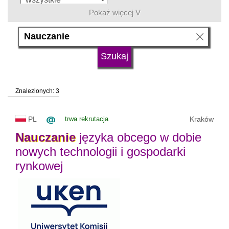
Pokaż więcej V
język
typ uczelni
Znalezionych: 3
status uczelni
trwa rekrutacja
PL
trwa rekrutacja
Kraków
Nauczanie
języka obcego w dobie
nowych technologii i gospodarki
rynkowej