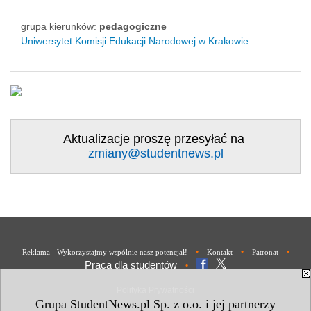
grupa kierunków:
pedagogiczne
Uniwersytet Komisji Edukacji Narodowej w Krakowie
Aktualizacje proszę przesyłać na
zmiany@studentnews.pl
•
•
•
Reklama - Wykorzystajmy wspólnie nasz potencjał!
Kontakt
Patronat
Praca dla studentów
•
Polityka Prywatności
Grupa StudentNews.pl Sp. z o.o. i jej partnerzy