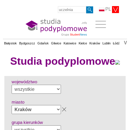
PL
V
Białystok
Bydgoszcz
Gdańsk
Gliwice
Katowice
Kielce
Kraków
Lublin
Łódź
Olsz
Studia podyplomowe
województwo
miasto
grupa kierunków