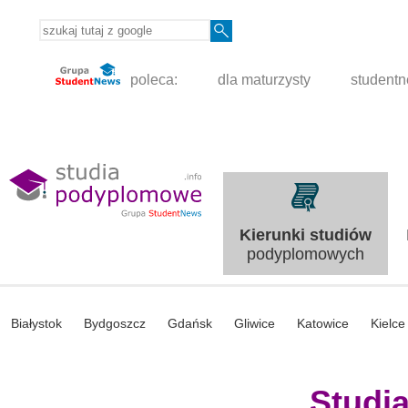
poleca:
dla maturzysty
student
Kierunki studiów
podyplomowych
Białystok
Bydgoszcz
Gdańsk
Gliwice
Katowice
Kielce
Studi