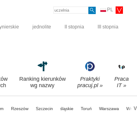
PL
ynierskie
jednolite
II stopnia
III stopnia
tów
Ranking kierunków
Praktyki
Praca
ch
wg nazwy
pracuj.pl »
IT »
V
om
Rzeszów
Szczecin
śląskie
Toruń
Warszawa
Wroc