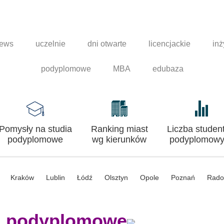
news
uczelnie
dni otwarte
licencjackie
inż
podyplomowe
MBA
edubaza
Pomysły na studia
Ranking miast
Liczba studen
podyplomowe
wg kierunków
podyplomowy
Kraków
Lublin
Łódź
Olsztyn
Opole
Poznań
Rad
a podyplomowe