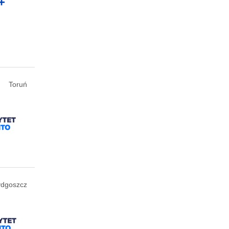
+
Toruń
ydgoszcz