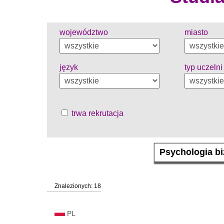
województwo
miasto
język
typ uczelni
trwa rekrutacja
Znalezionych: 18
PL