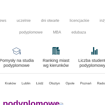
news
uczelnie
dni otwarte
licencjackie
inż
podyplomowe
MBA
edubaza
Pomysły na studia
Ranking miast
Liczba studen
podyplomowe
wg kierunków
podyplomowy
Kraków
Lublin
Łódź
Olsztyn
Opole
Poznań
Rad
a podyplomowe