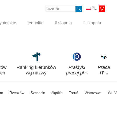
PL
ynierskie
jednolite
II stopnia
III stopnia
tów
Ranking kierunków
Praktyki
Praca
ch
wg nazwy
pracuj.pl »
IT »
V
om
Rzeszów
Szczecin
śląskie
Toruń
Warszawa
Wroc