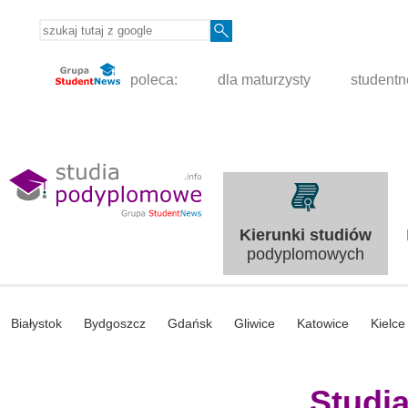
poleca:
dla maturzysty
student
Kierunki studiów
podyplomowych
Białystok
Bydgoszcz
Gdańsk
Gliwice
Katowice
Kielce
Studi