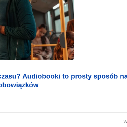
 czasu? Audiobooki to prosty sposób n
 obowiązków
W