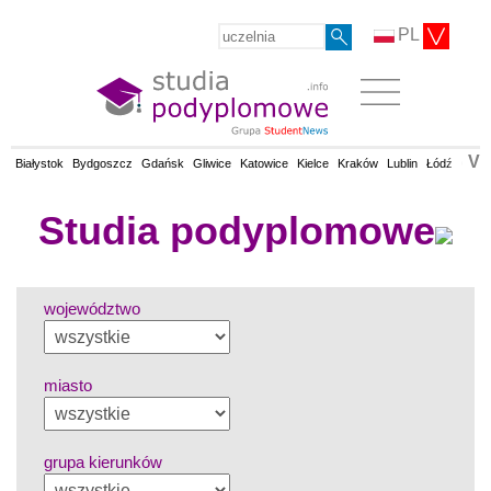
PL
V
Białystok
Bydgoszcz
Gdańsk
Gliwice
Katowice
Kielce
Kraków
Lublin
Łódź
Olsz
Studia podyplomowe
województwo
miasto
grupa kierunków