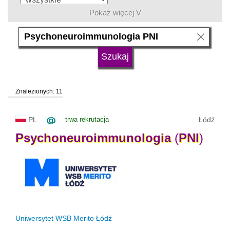
Pokaż więcej V
język
typ uczelni
Znalezionych: 11
status uczelni
trwa rekrutacja
PL
trwa rekrutacja
Łódź
Psychoneuroimmunologia
(
PNI
)
Uniwersytet WSB Merito Łódź