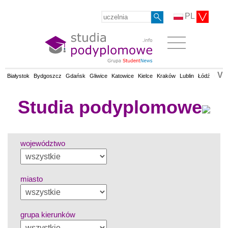
PL
V
Białystok
Bydgoszcz
Gdańsk
Gliwice
Katowice
Kielce
Kraków
Lublin
Łódź
Olsz
Studia podyplomowe
województwo
miasto
grupa kierunków