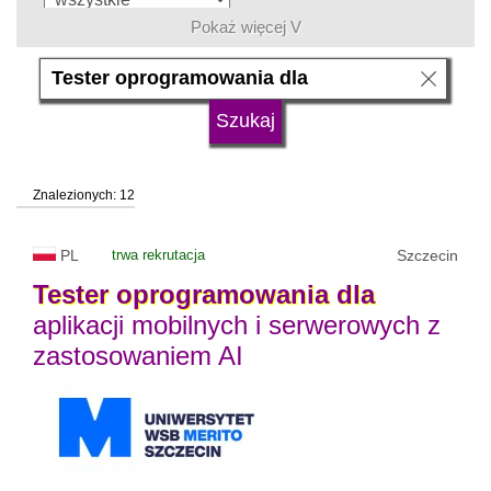
Pokaż więcej V
język
typ uczelni
Znalezionych: 12
status uczelni
trwa rekrutacja
PL
trwa rekrutacja
Szczecin
Tester
oprogramowania
dla
aplikacji mobilnych i serwerowych z
zastosowaniem AI