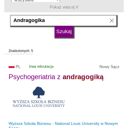
Pokaż więcej V
język
typ uczelni
Znalezionych: 5
status uczelni
trwa rekrutacja
PL
trwa rekrutacja
Nowy Sącz
Psychogeriatria z
andragogiką
Wyższa Szkoła Biznesu - National Louis University w Nowym