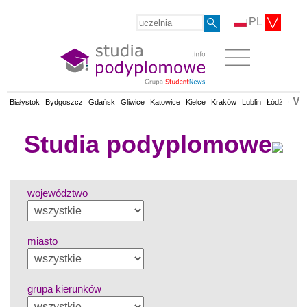
PL
V
Białystok
Bydgoszcz
Gdańsk
Gliwice
Katowice
Kielce
Kraków
Lublin
Łódź
Olsz
Studia podyplomowe
województwo
miasto
grupa kierunków