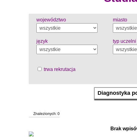
województwo
miasto
język
typ uczelni
trwa rekrutacja
Znalezionych: 0
Brak wpisó