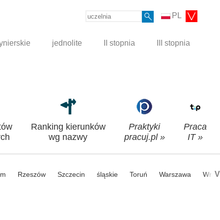
PL
ynierskie
jednolite
II stopnia
III stopnia
tów
Ranking kierunków
Praktyki
Praca
ch
wg nazwy
pracuj.pl »
IT »
V
om
Rzeszów
Szczecin
śląskie
Toruń
Warszawa
Wroc