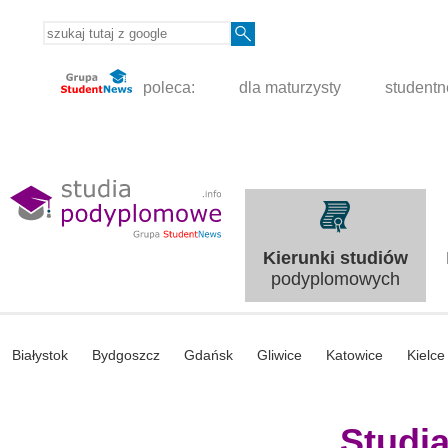
poleca:
dla maturzysty
student
Kierunki studiów
podyplomowych
Białystok
Bydgoszcz
Gdańsk
Gliwice
Katowice
Kielce
Studi