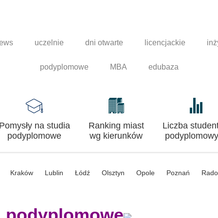
news
uczelnie
dni otwarte
licencjackie
inż
podyplomowe
MBA
edubaza
Pomysły na studia
Ranking miast
Liczba studen
podyplomowe
wg kierunków
podyplomowy
Kraków
Lublin
Łódź
Olsztyn
Opole
Poznań
Rad
a podyplomowe