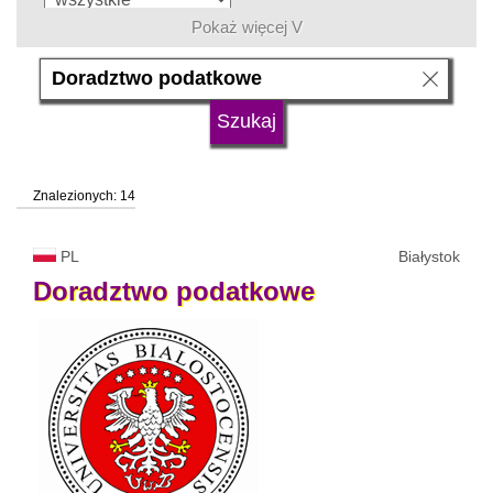
Pokaż więcej V
język
typ uczelni
Znalezionych: 14
status uczelni
trwa rekrutacja
PL
Białystok
Doradztwo
podatkowe