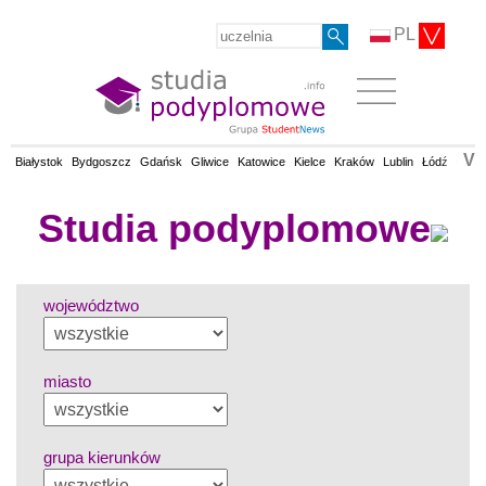
PL
V
Białystok
Bydgoszcz
Gdańsk
Gliwice
Katowice
Kielce
Kraków
Lublin
Łódź
Olsz
Studia podyplomowe
województwo
miasto
grupa kierunków