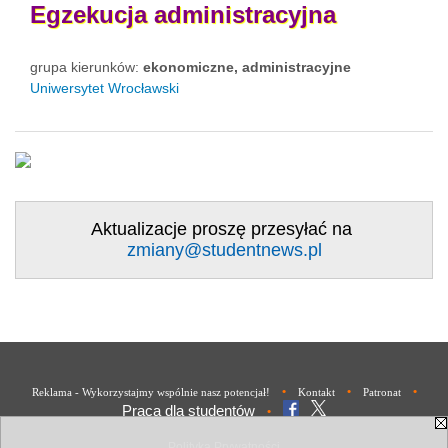
Egzekucja
administracyjna
grupa kierunków:
ekonomiczne, administracyjne
Uniwersytet Wrocławski
Aktualizacje proszę przesyłać na
zmiany@studentnews.pl
•
•
•
Reklama - Wykorzystajmy wspólnie nasz potencjał!
Kontakt
Patronat
Praca dla studentów
•
Polityka Prywatności