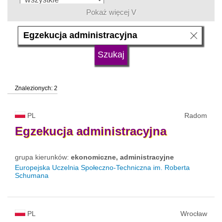
Pokaż więcej V
język
typ uczelni
Znalezionych: 2
status uczelni
trwa rekrutacja
PL
Radom
Egzekucja
administracyjna
grupa kierunków:
ekonomiczne, administracyjne
Europejska Uczelnia Społeczno-Techniczna im. Roberta
Schumana
PL
Wrocław