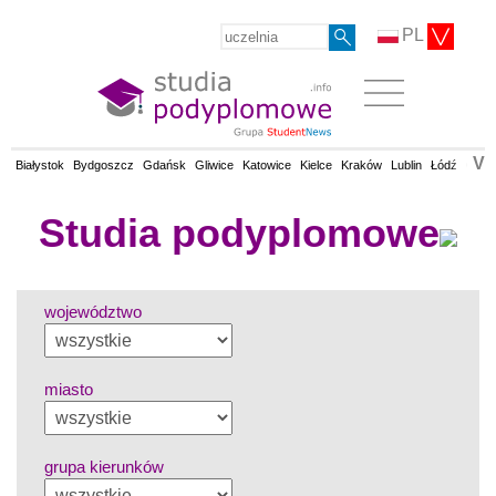
PL
V
Białystok
Bydgoszcz
Gdańsk
Gliwice
Katowice
Kielce
Kraków
Lublin
Łódź
Olsz
Studia podyplomowe
województwo
miasto
grupa kierunków