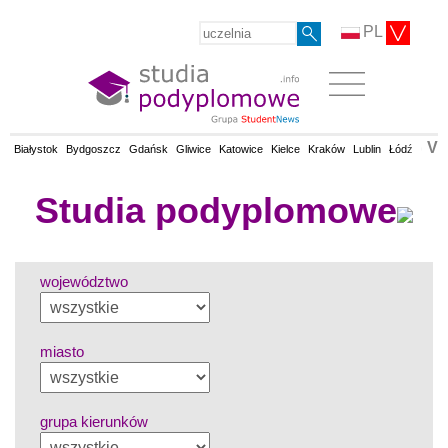
PL
V
Białystok
Bydgoszcz
Gdańsk
Gliwice
Katowice
Kielce
Kraków
Lublin
Łódź
Olsz
Studia podyplomowe
województwo
miasto
grupa kierunków