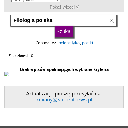
Pokaż więcej V
język
typ uczelni
Zobacz też:
polonistyka
,
polski
status uczelni
Znalezionych: 0
trwa rekrutacja
Brak wpisów spełniających wybrane kryteria
Aktualizacje proszę przesyłać na
zmiany@studentnews.pl