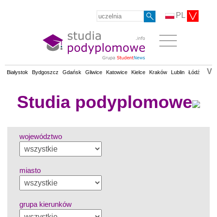
PL
V
Białystok
Bydgoszcz
Gdańsk
Gliwice
Katowice
Kielce
Kraków
Lublin
Łódź
Olsz
Studia podyplomowe
województwo
miasto
grupa kierunków