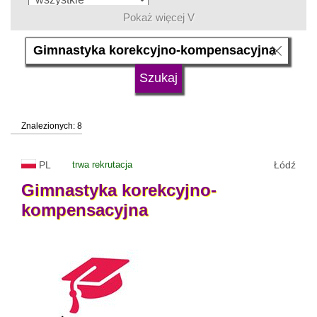
Pokaż więcej V
język
typ uczelni
Znalezionych: 8
status uczelni
trwa rekrutacja
PL
trwa rekrutacja
Łódź
Gimnastyka
korekcyjno-
kompensacyjna