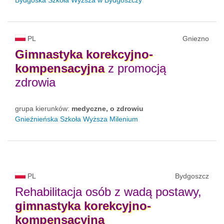
Bydgoska Szkoła Wyższa w Bydgoszczy
PL
Gniezno
Gimnastyka
korekcyjno-
kompensacyjna
z promocją
zdrowia
grupa kierunków:
medyczne, o zdrowiu
Gnieźnieńska Szkoła Wyższa Milenium
PL
Bydgoszcz
Rehabilitacja osób z wadą postawy,
gimnastyka
korekcyjno-
kompensacyjna