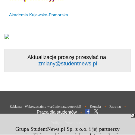
Akademia Kujawsko-Pomorska
Aktualizacje proszę przesyłać na
zmiany@studentnews.pl
•
•
•
Reklama - Wykorzystajmy wspólnie nasz potencjał!
Kontakt
Patronat
Praca dla studentów
•
Polityka Prywatności
Grupa StudentNews.pl Sp. z o.o. i jej partnerzy