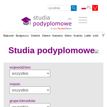
PL
V
Białystok
Bydgoszcz
Gdańsk
Gliwice
Katowice
Kielce
Kraków
Lublin
Łódź
Olsz
Studia podyplomowe
województwo
miasto
grupa kierunków