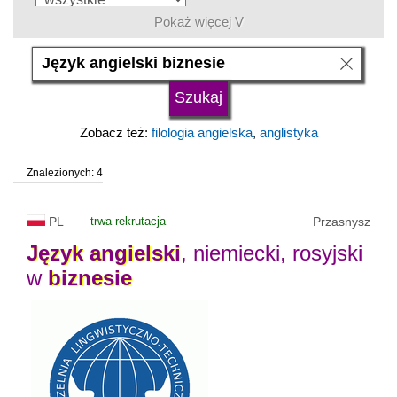
Pokaż więcej V
język
typ uczelni
Zobacz też:
filologia angielska
,
anglistyka
status uczelni
Znalezionych: 4
trwa rekrutacja
PL
trwa rekrutacja
Przasnysz
Język
angielski
, niemiecki, rosyjski
w
biznesie