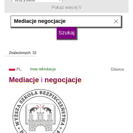
Pokaż więcej V
język
typ uczelni
Znalezionych: 32
status uczelni
trwa rekrutacja
PL
trwa rekrutacja
Gliwice
Mediacje
i
negocjacje