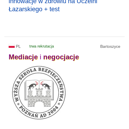
innowacje w zdrowiu na Uczelni
Łazarskiego + test
PL
trwa rekrutacja
Bartoszyce
Mediacje
i
negocjacje