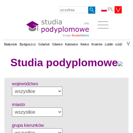
PL
V
Białystok
Bydgoszcz
Gdańsk
Gliwice
Katowice
Kielce
Kraków
Lublin
Łódź
Olsz
Studia podyplomowe
województwo
miasto
grupa kierunków