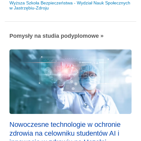
Wyższa Szkoła Bezpieczeństwa - Wydział Nauk Społecznych
w Jastrzębiu-Zdroju
Pomysły na studia podyplomowe »
Nowoczesne technologie w ochronie
zdrowia na celowniku studentów AI i