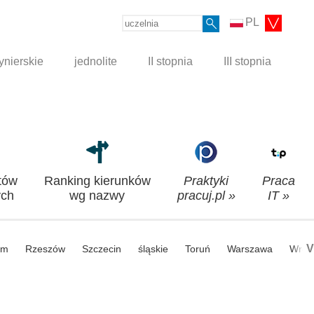
PL
ynierskie
jednolite
II stopnia
III stopnia
tów
Ranking kierunków
Praktyki
Praca
ch
wg nazwy
pracuj.pl »
IT »
V
om
Rzeszów
Szczecin
śląskie
Toruń
Warszawa
Wroc