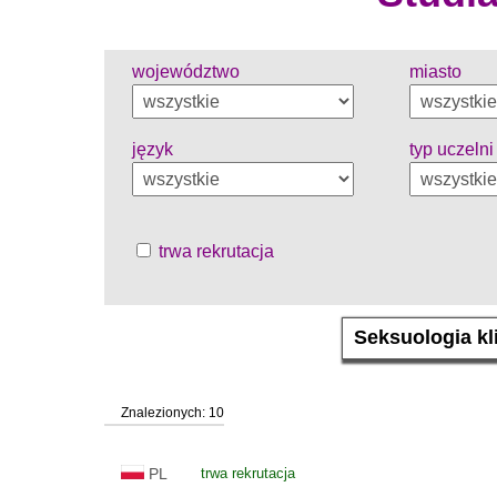
województwo
miasto
język
typ uczelni
trwa rekrutacja
Znalezionych: 10
PL
trwa rekrutacja