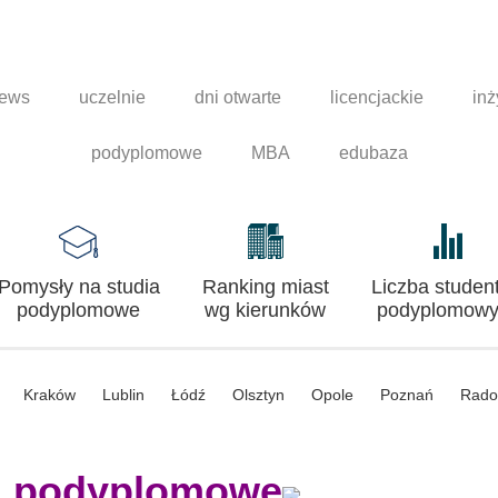
news
uczelnie
dni otwarte
licencjackie
inż
podyplomowe
MBA
edubaza
Pomysły na studia
Ranking miast
Liczba studen
podyplomowe
wg kierunków
podyplomowy
Kraków
Lublin
Łódź
Olsztyn
Opole
Poznań
Rad
a podyplomowe