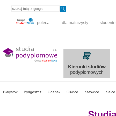
poleca:
dla maturzysty
student
Kierunki studiów
podyplomowych
Białystok
Bydgoszcz
Gdańsk
Gliwice
Katowice
Kielce
Studi