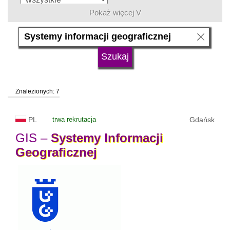
Pokaż więcej V
język
typ uczelni
Znalezionych: 7
status uczelni
trwa rekrutacja
PL
trwa rekrutacja
Gdańsk
GIS –
Systemy
Informacji
Geograficznej