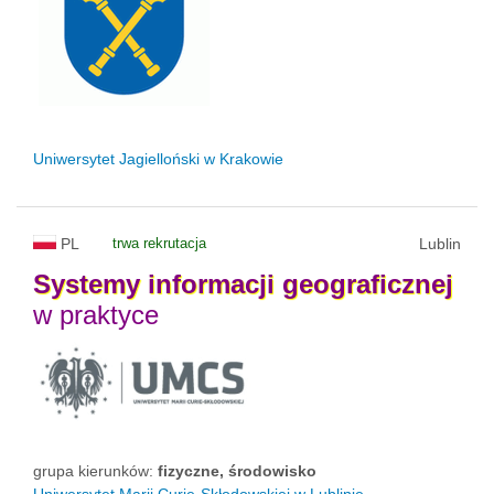
Uniwersytet Jagielloński w Krakowie
PL
trwa rekrutacja
Lublin
Systemy
informacji
geograficznej
w praktyce
grupa kierunków:
fizyczne, środowisko
Uniwersytet Marii Curie-Skłodowskiej w Lublinie