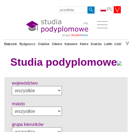
PL
V
Białystok
Bydgoszcz
Gdańsk
Gliwice
Katowice
Kielce
Kraków
Lublin
Łódź
Olsz
Studia podyplomowe
województwo
miasto
grupa kierunków