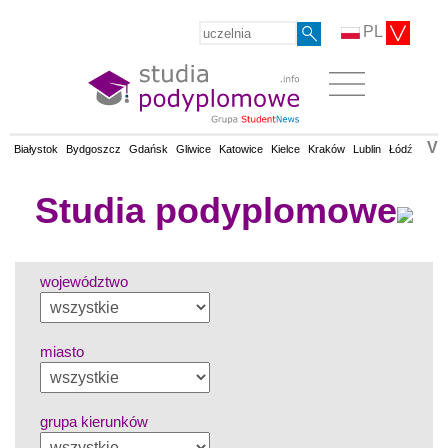
PL
V
Białystok
Bydgoszcz
Gdańsk
Gliwice
Katowice
Kielce
Kraków
Lublin
Łódź
Olsz
Studia podyplomowe
województwo
miasto
grupa kierunków