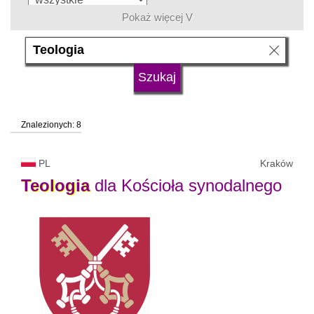
Pokaż więcej V
język
typ uczelni
Znalezionych: 8
status uczelni
trwa rekrutacja
PL
Kraków
Teologia
dla Kościoła synodalnego