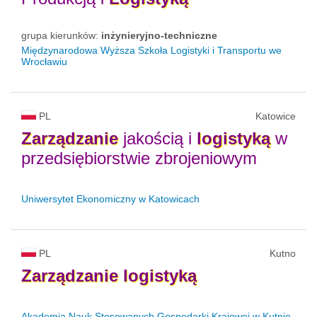
grupa kierunków:
inżynieryjno-techniczne
Międzynarodowa Wyższa Szkoła Logistyki i Transportu we
Wrocławiu
PL
Katowice
Zarządzanie
jakością i
logistyką
w
przedsiębiorstwie zbrojeniowym
Uniwersytet Ekonomiczny w Katowicach
PL
Kutno
Zarządzanie
logistyką
Akademia Nauk Stosowanych Gospodarki Krajowej w Kutnie