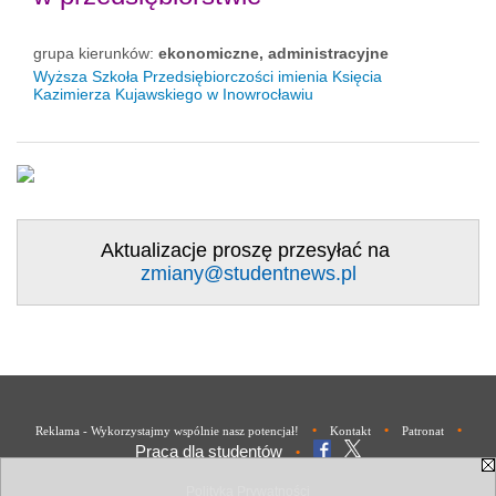
grupa kierunków:
ekonomiczne, administracyjne
Wyższa Szkoła Przedsiębiorczości imienia Księcia
Kazimierza Kujawskiego w Inowrocławiu
Aktualizacje proszę przesyłać na
zmiany@studentnews.pl
•
•
•
Reklama - Wykorzystajmy wspólnie nasz potencjał!
Kontakt
Patronat
Praca dla studentów
•
Polityka Prywatności