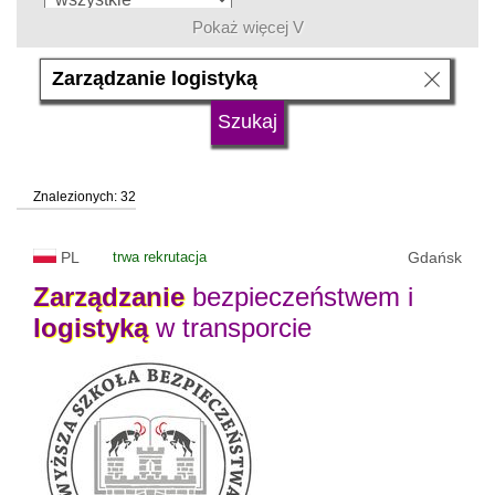
Pokaż więcej V
język
typ uczelni
Znalezionych: 32
status uczelni
trwa rekrutacja
PL
trwa rekrutacja
Gdańsk
Zarządzanie
bezpieczeństwem i
logistyką
w transporcie