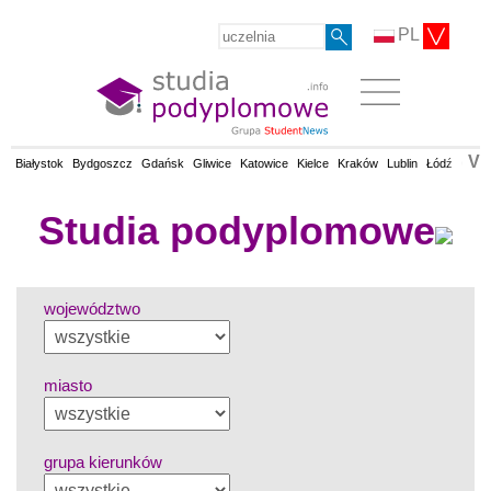
PL
V
Białystok
Bydgoszcz
Gdańsk
Gliwice
Katowice
Kielce
Kraków
Lublin
Łódź
Olsz
Studia podyplomowe
województwo
miasto
grupa kierunków