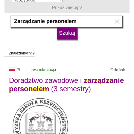
Pokaż więcej V
język
typ uczelni
Znalezionych: 9
status uczelni
trwa rekrutacja
PL
trwa rekrutacja
Gdańsk
Doradztwo zawodowe i
zarządzanie
personelem
(3 semestry)