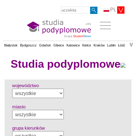
PL
V
Białystok
Bydgoszcz
Gdańsk
Gliwice
Katowice
Kielce
Kraków
Lublin
Łódź
Olsz
Studia podyplomowe
województwo
miasto
grupa kierunków