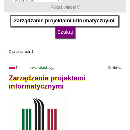
Pokaż więcej V
język
typ uczelni
Znalezionych: 1
status uczelni
trwa rekrutacja
PL
trwa rekrutacja
Kraków
Zarządzanie
projektami
informatycznymi