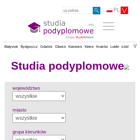
PL
V
Białystok
Bydgoszcz
Gdańsk
Gliwice
Katowice
Kielce
Kraków
Lublin
Łódź
Olsz
Studia podyplomowe
województwo
miasto
grupa kierunków