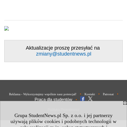
Aktualizacje proszę przesyłać na
zmiany@studentnews.pl
•
•
•
Reklama - Wykorzystajmy wspólnie nasz potencjał!
Kontakt
Patronat
Praca dla studentów
•
Polityka Prywatności
Grupa StudentNews.pl Sp. z o.o. i jej partnerzy
używają plików cookies i podobnych technologii w