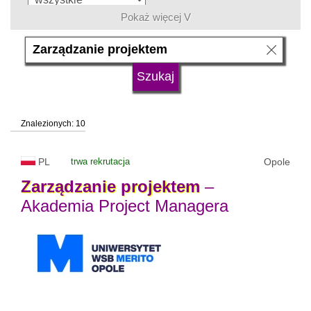
Pokaż więcej V
język
typ uczelni
Znalezionych: 10
status uczelni
trwa rekrutacja
PL
trwa rekrutacja
Opole
Zarządzanie
projektem
–
Akademia Project Managera