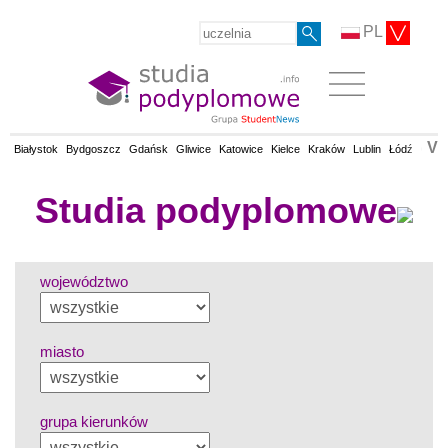
PL
V
Białystok
Bydgoszcz
Gdańsk
Gliwice
Katowice
Kielce
Kraków
Lublin
Łódź
Olsz
Studia podyplomowe
województwo
miasto
grupa kierunków