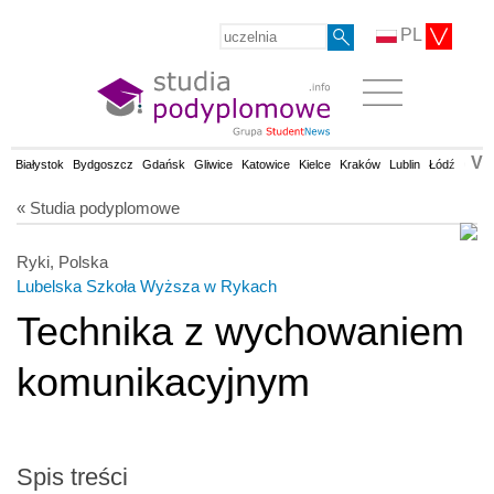
PL
V
Białystok
Bydgoszcz
Gdańsk
Gliwice
Katowice
Kielce
Kraków
Lublin
Łódź
Olsz
« Studia podyplomowe
Ryki, Polska
Lubelska Szkoła Wyższa w Rykach
Technika z wychowaniem
komunikacyjnym
Spis treści