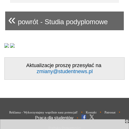
«
powrót - Studia podyplomowe
Aktualizacje proszę przesyłać na
zmiany@studentnews.pl
•
•
•
Reklama - Wykorzystajmy wspólnie nasz potencjał!
Kontakt
Patronat
Praca dla studentów
•
Polityka Prywatności