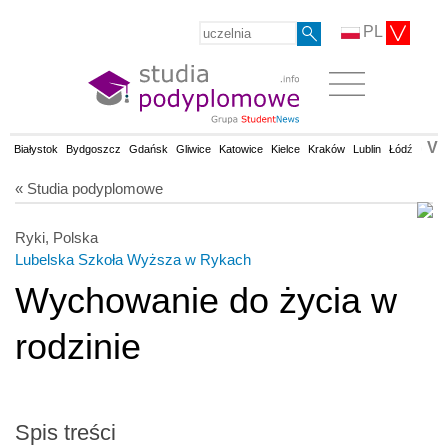
PL
V
Białystok
Bydgoszcz
Gdańsk
Gliwice
Katowice
Kielce
Kraków
Lublin
Łódź
Olsz
« Studia podyplomowe
Ryki, Polska
Lubelska Szkoła Wyższa w Rykach
Wychowanie do życia w
rodzinie
Spis treści