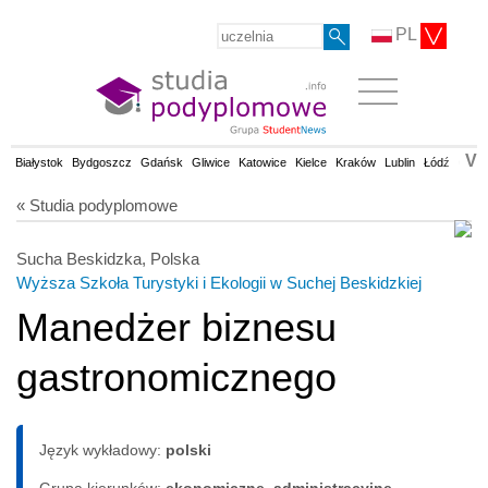
PL
V
Białystok
Bydgoszcz
Gdańsk
Gliwice
Katowice
Kielce
Kraków
Lublin
Łódź
Olsz
« Studia podyplomowe
Sucha Beskidzka, Polska
Wyższa Szkoła Turystyki i Ekologii w Suchej Beskidzkiej
Manedżer biznesu
gastronomicznego
Język wykładowy:
polski
Grupa kierunków:
ekonomiczne, administracyjne