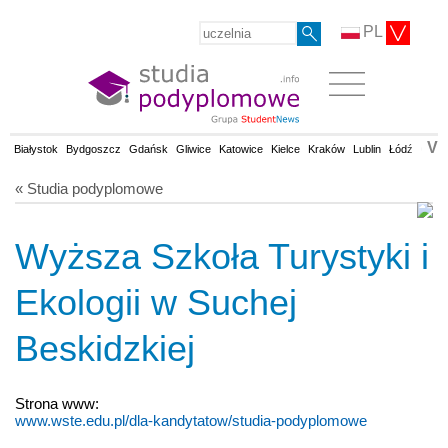
PL
V
Białystok
Bydgoszcz
Gdańsk
Gliwice
Katowice
Kielce
Kraków
Lublin
Łódź
Olsz
« Studia podyplomowe
Wyższa Szkoła Turystyki i
Ekologii w Suchej
Beskidzkiej
Strona www:
www.wste.edu.pl/dla-kandytatow/studia-podyplomowe