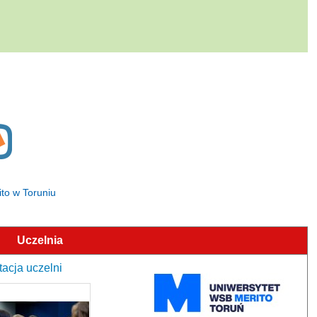
ito w Toruniu
Uczelnia
acja uczelni