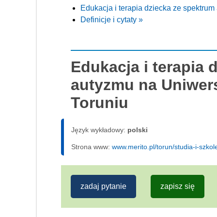
Edukacja i terapia dziecka ze spektru
Definicje i cytaty »
Edukacja i terapia 
autyzmu na Uniwer
Toruniu
Język wykładowy:
polski
Strona www:
www.merito.pl/torun/studia-i-szko
zadaj pytanie
zapisz się