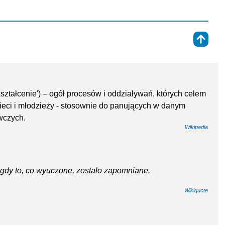
⇑
ształcenie') – ogół procesów i oddziaływań, których celem
zieci i młodzieży - stosownie do panujących w danym
wczych.
Wikipedia
 gdy to, co wyuczone, zostało zapomniane.
Wikiquote