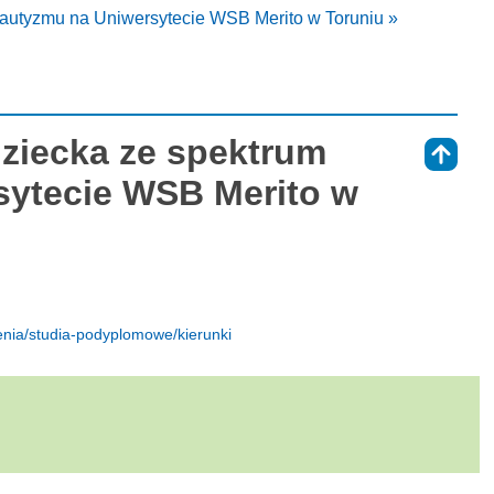
m autyzmu na Uniwersytecie WSB Merito w Toruniu »
dziecka ze spektrum
⇑
sytecie WSB Merito w
lenia/studia-podyplomowe/kierunki