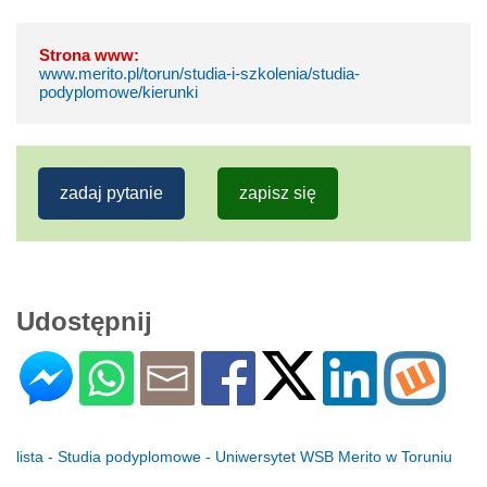
Strona www:
www.merito.pl/torun/studia-i-szkolenia/studia-
podyplomowe/kierunki
zadaj pytanie
zapisz się
Udostępnij
lista - Studia podyplomowe - Uniwersytet WSB Merito w Toruniu