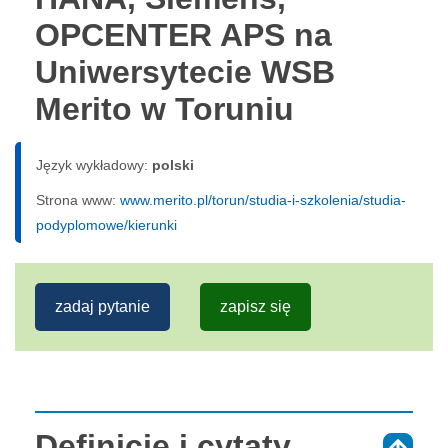
OPCENTER APS na
Uniwersytecie WSB
Merito w Toruniu
Język wykładowy:
polski
Strona www:
www.merito.pl/torun/studia-i-szkolenia/studia-
podyplomowe/kierunki
zadaj pytanie
zapisz się
Definicje i cytaty