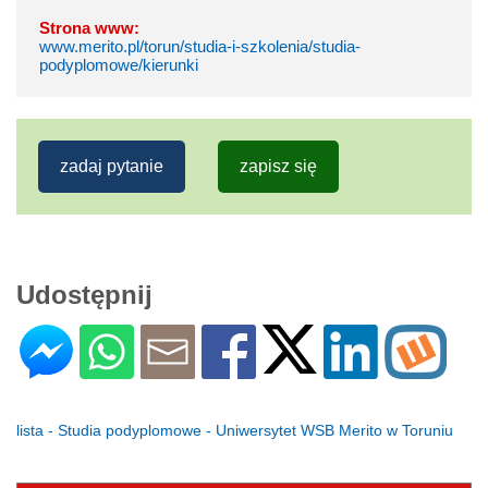
Strona www:
www.merito.pl/torun/studia-i-szkolenia/studia-
podyplomowe/kierunki
zadaj pytanie
zapisz się
Udostępnij
lista - Studia podyplomowe - Uniwersytet WSB Merito w Toruniu