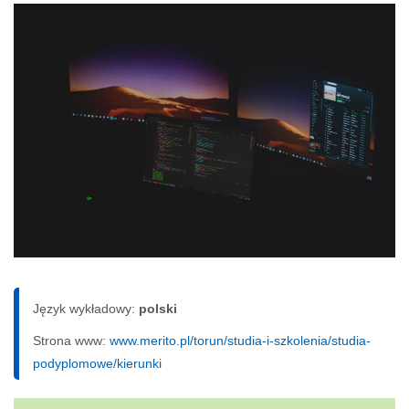
Język wykładowy:
polski
Strona www:
www.merito.pl/torun/studia-i-szkolenia/studia-
podyplomowe/kierunki