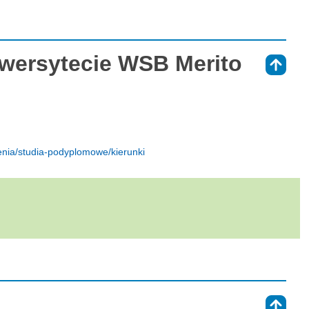
wersytecie WSB Merito
⇑
lenia/studia-podyplomowe/kierunki
⇑