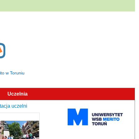
ito w Toruniu
Uczelnia
acja uczelni