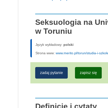
Seksuologia na Uni
w Toruniu
Język wykładowy:
polski
Strona www:
www.merito.pl/torun/studia-i-szko
zadaj pytanie
zapisz się
Definicje i cytaty