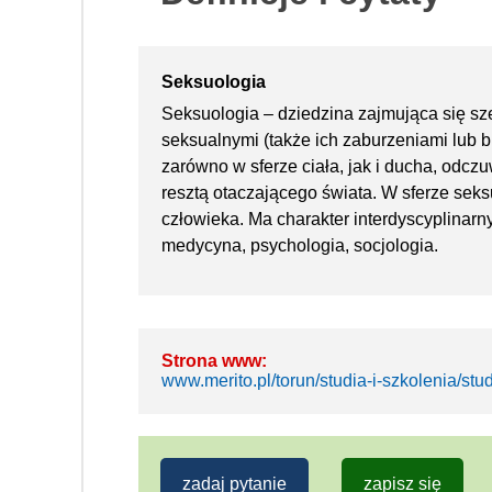
Seksuologia
Seksuologia – dziedzina zajmująca się sz
seksualnymi (także ich zaburzeniami lub
zarówno w sferze ciała, jak i ducha, odcz
resztą otaczającego świata. W sferze seks
człowieka. Ma charakter interdyscyplinarny
medycyna, psychologia, socjologia.
Strona www:
www.merito.pl/torun/studia-i-szkolenia/st
zadaj pytanie
zapisz się