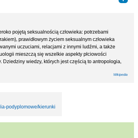
eroko pojętą seksualnością człowieka: potrzebami
 brakiem), prawidłowym życiem seksualnym człowieka
uwanymi uczuciami, relacjami z innymi ludźmi, a także
uologii mieszczą się wszelkie aspekty płciowości
. Dziedziny wiedzy, których jest częścią to antropologia,
Wikipedia
udia-podyplomowe/kierunki