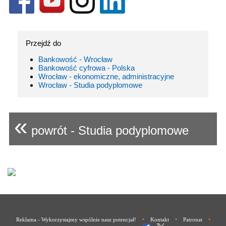
Przejdź do
Bankowość - Wrocław
Bankowość cyfrowa - Polska
Wrocław - ekonomiczne, administracyjne
Wrocław - Studia podyplomowe
«
powrót - Studia podyplomowe
•
•
•
Reklama - Wykorzystajmy wspólnie nasz potencjał!
Kontakt
Patronat