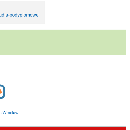
studia-podyplomowe
is Wrocław