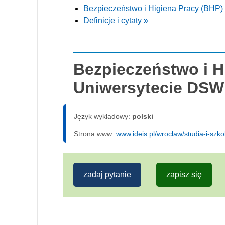
Bezpieczeństwo i Higiena Pracy (BHP)
Definicje i cytaty »
Bezpieczeństwo i H
Uniwersytecie DSW
Język wykładowy:
polski
Strona www:
www.ideis.pl/wroclaw/studia-i-szk
zadaj pytanie
zapisz się