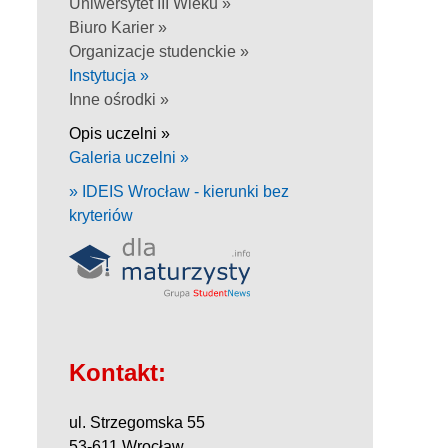
Uniwersytet III Wieku »
Biuro Karier »
Organizacje studenckie »
Instytucja »
Inne ośrodki »
Opis uczelni »
Galeria uczelni »
» IDEIS Wrocław - kierunki bez
kryteriów
Kontakt:
ul. Strzegomska 55
53-611 Wrocław