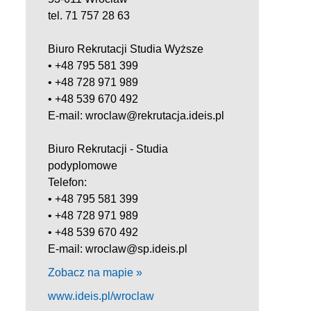
tel. 71 757 28 63
Biuro Rekrutacji Studia Wyższe
• +48 795 581 399
• +48 728 971 989
• +48 539 670 492
E-mail: wroclaw@rekrutacja.ideis.pl
Biuro Rekrutacji - Studia
podyplomowe
Telefon:
• +48 795 581 399
• +48 728 971 989
• +48 539 670 492
E-mail: wroclaw@sp.ideis.pl
Zobacz na mapie »
www.ideis.pl/wroclaw