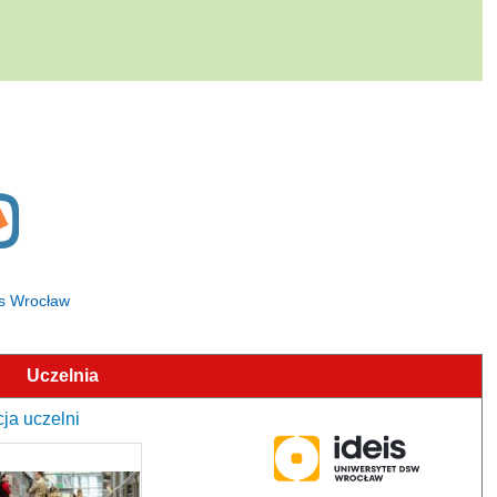
is Wrocław
Uczelnia
ja uczelni