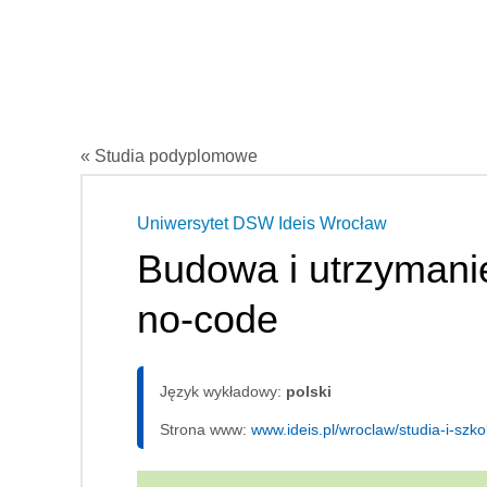
« Studia podyplomowe
Uniwersytet DSW Ideis Wrocław
Budowa i utrzymanie
no-code
Język wykładowy:
polski
Strona www:
www.ideis.pl/wroclaw/studia-i-szk