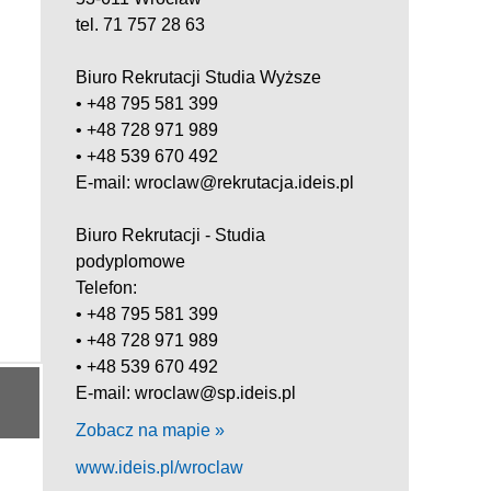
tel. 71 757 28 63
Biuro Rekrutacji Studia Wyższe
• +48 795 581 399
• +48 728 971 989
• +48 539 670 492
E-mail: wroclaw@rekrutacja.ideis.pl
Biuro Rekrutacji - Studia
podyplomowe
Telefon:
• +48 795 581 399
• +48 728 971 989
• +48 539 670 492
E-mail: wroclaw@sp.ideis.pl
Zobacz na mapie »
www.ideis.pl/wroclaw