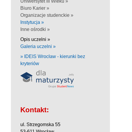
Uniwersytet III Wieku »
Biuro Karier »
Organizacje studenckie »
Instytucja »
Inne ośrodki »
Opis uczelni »
Galeria uczelni »
» IDEIS Wrocław - kierunki bez
kryteriów
Kontakt:
ul. Strzegomska 55
53-611 Wrocław