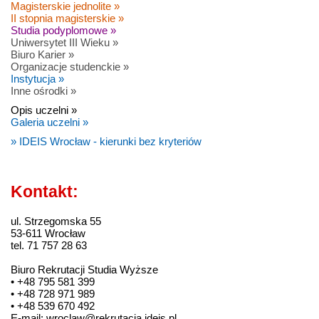
Magisterskie jednolite »
II stopnia magisterskie »
Studia podyplomowe »
Uniwersytet III Wieku »
Biuro Karier »
Organizacje studenckie »
Instytucja »
Inne ośrodki »
Opis uczelni »
Galeria uczelni »
» IDEIS Wrocław - kierunki bez kryteriów
Kontakt:
ul. Strzegomska 55
53-611 Wrocław
tel. 71 757 28 63
Biuro Rekrutacji Studia Wyższe
• +48 795 581 399
• +48 728 971 989
• +48 539 670 492
E-mail: wroclaw@rekrutacja.ideis.pl