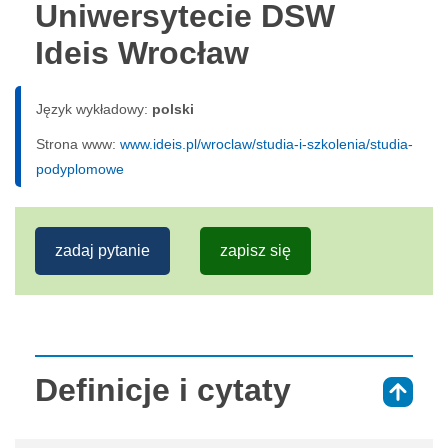
Uniwersytecie DSW
Ideis Wrocław
Język wykładowy:
polski
Strona www:
www.ideis.pl/wroclaw/studia-i-szkolenia/studia-
podyplomowe
zadaj pytanie
zapisz się
Definicje i cytaty
⇑