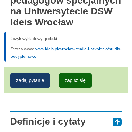
pedagogów specjalnych
na Uniwersytecie DSW
Ideis Wrocław
Język wykładowy:
polski
Strona www:
www.ideis.pl/wroclaw/studia-i-szkolenia/studia-
podyplomowe
zadaj pytanie
zapisz się
Definicje i cytaty
⇑