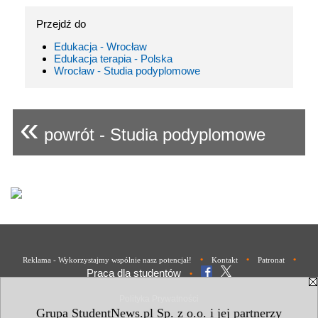
Przejdź do
Edukacja - Wrocław
Edukacja terapia - Polska
Wrocław - Studia podyplomowe
«
powrót - Studia podyplomowe
•
•
•
Reklama - Wykorzystajmy wspólnie nasz potencjał!
Kontakt
Patronat
Praca dla studentów
•
Polityka Prywatności
Grupa StudentNews.pl Sp. z o.o. i jej partnerzy