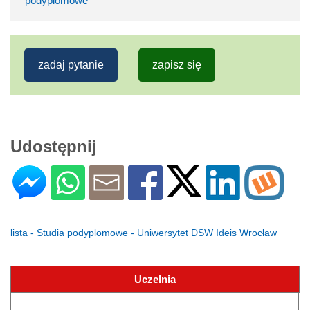
podyplomowe
zadaj pytanie
zapisz się
Udostępnij
lista - Studia podyplomowe - Uniwersytet DSW Ideis Wrocław
Uczelnia