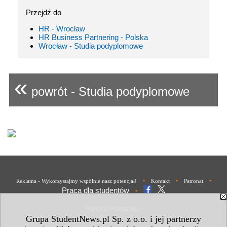
Przejdź do
HR - Wrocław
HR Business Partnering - Polska
Wrocław - Studia podyplomowe
«
powrót - Studia podyplomowe
•
•
•
Reklama - Wykorzystajmy wspólnie nasz potencjał!
Kontakt
Patronat
Praca dla studentów
•
Polityka Prywatności
Grupa StudentNews.pl Sp. z o.o. i jej partnerzy