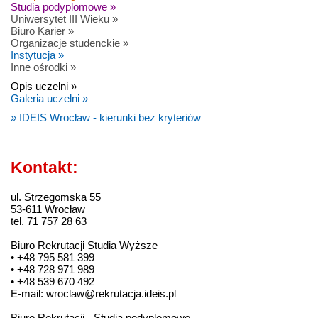
Studia podyplomowe »
Uniwersytet III Wieku »
Biuro Karier »
Organizacje studenckie »
Instytucja »
Inne ośrodki »
Opis uczelni »
Galeria uczelni »
» IDEIS Wrocław - kierunki bez kryteriów
Kontakt:
ul. Strzegomska 55
53-611 Wrocław
tel. 71 757 28 63
Biuro Rekrutacji Studia Wyższe
• +48 795 581 399
• +48 728 971 989
• +48 539 670 492
E-mail: wroclaw@rekrutacja.ideis.pl
Biuro Rekrutacji - Studia podyplomowe